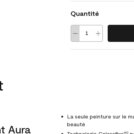
Quantité
t
La seule peinture sur le 
beauté
t Aura
Technologie Colorafixe
po
MD