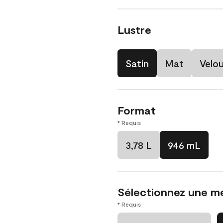
Lustre
Satin
Mat
Velo
Format
* Requis
3,78 L
946 mL
Sélectionnez une m
* Requis