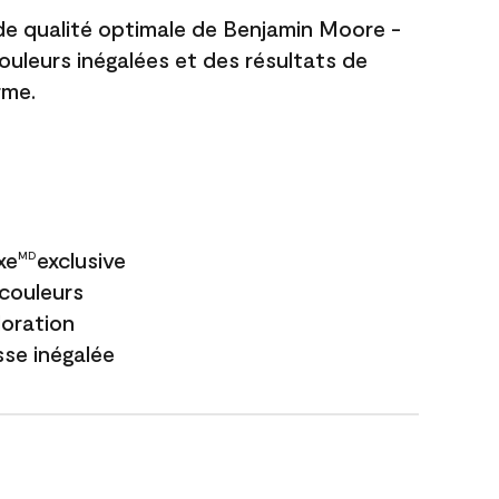
 de qualité optimale de Benjamin Moore -
couleurs inégalées et des résultats de
rme.
xe
exclusive
MD
couleurs
loration
sse inégalée