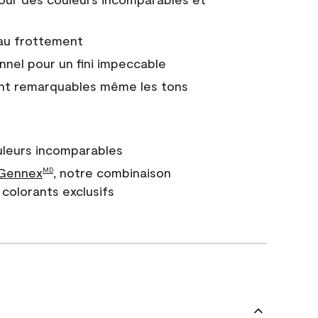
 au frottement
nnel pour un fini impeccable
nt remarquables même les tons
uleurs incomparables
 Gennex
, notre combinaison
MD
colorants exclusifs