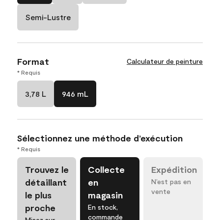
Semi-Lustre
Format
Calculateur de peinture
* Requis
3,78 L
946 mL
Sélectionnez une méthode d’exécution
* Requis
Trouvez le
Collecte
Expédition
détaillant
en
N’est pas en
vente
le plus
magasin
proche
En stock,
commande
Misez sur