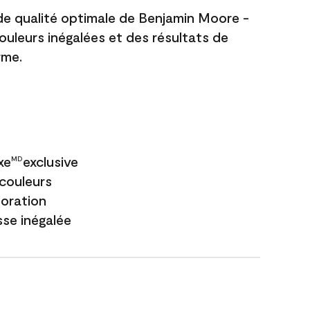
 de qualité optimale de Benjamin Moore -
couleurs inégalées et des résultats de
rme.
xe
exclusive
MD
couleurs
loration
sse inégalée