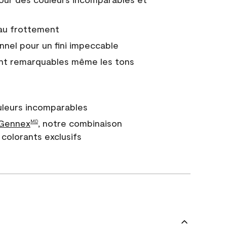
 au frottement
nnel pour un fini impeccable
nt remarquables même les tons
uleurs incomparables
 Gennex
, notre combinaison
MD
colorants exclusifs