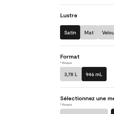
Lustre
Satin
Mat
Velo
Format
* Requis
3,78 L
946 mL
Sélectionnez une m
* Requis