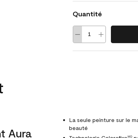
Quantité
t
La seule peinture sur le 
beauté
t Aura
Technologie Colorafixe
po
MD