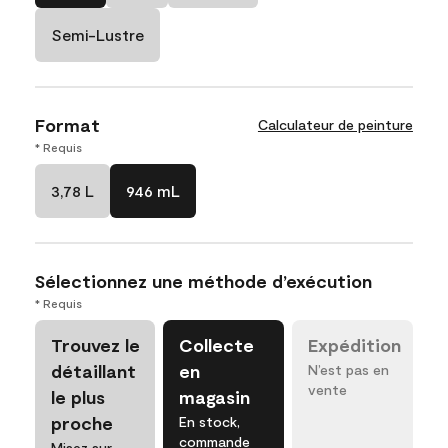
Semi-Lustre
Format
Calculateur de peinture
* Requis
3,78 L
946 mL
Sélectionnez une méthode d’exécution
* Requis
Trouvez le
Collecte
Expédition
détaillant
en
N’est pas en
vente
le plus
magasin
proche
En stock,
commande
Misez sur