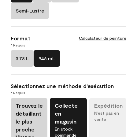
Semi-Lustre
Format
Calculateur de peinture
* Requis
3,78 L
946 mL
Sélectionnez une méthode d’exécution
* Requis
Trouvez le
Collecte
Expédition
détaillant
en
N’est pas en
vente
le plus
magasin
proche
En stock,
commande
Misez sur