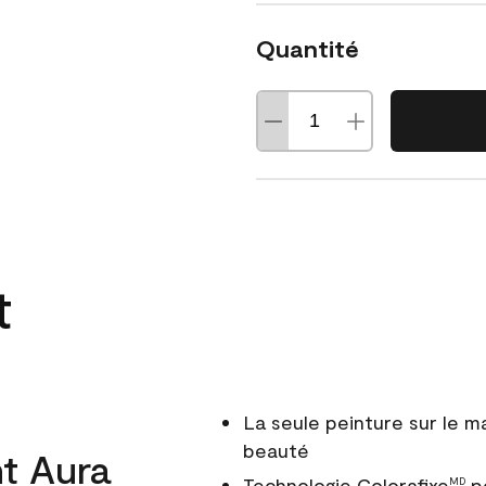
Quantité
t
La seule peinture sur le 
beauté
t Aura
Technologie Colorafixe
po
MD