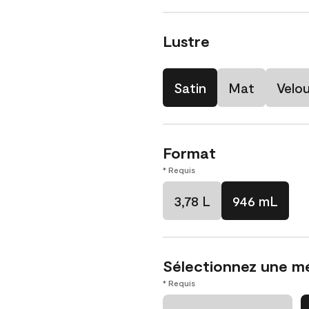
Lustre
Satin
Mat
Velo
Format
* Requis
3,78 L
946 mL
Sélectionnez une m
* Requis