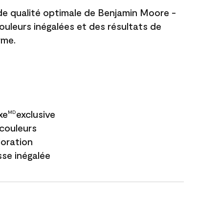
 de qualité optimale de Benjamin Moore -
couleurs inégalées et des résultats de
rme.
xe
exclusive
MD
couleurs
loration
sse inégalée