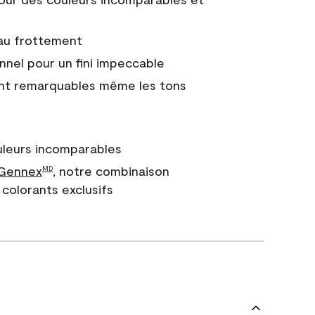
 au frottement
nnel pour un fini impeccable
nt remarquables même les tons
uleurs incomparables
 Gennex
, notre combinaison
MD
colorants exclusifs