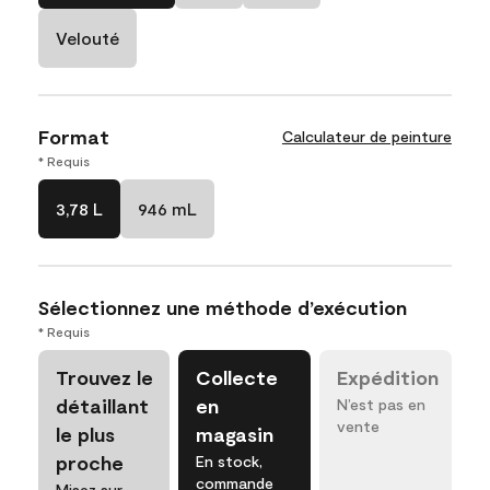
Velouté
Format
Calculateur de peinture
* Requis
3,78 L
946 mL
Sélectionnez une méthode d’exécution
* Requis
Trouvez le
Collecte
Expédition
détaillant
en
N’est pas en
vente
le plus
magasin
proche
En stock,
commande
Misez sur