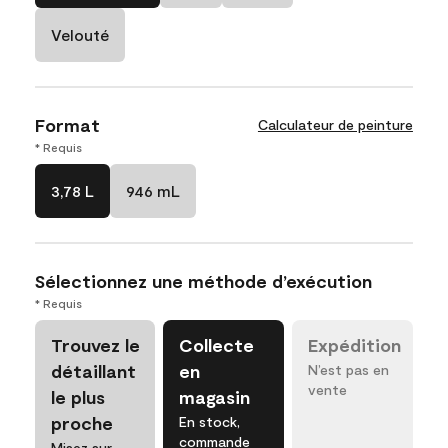
Velouté
Format
Calculateur de peinture
* Requis
3,78 L
946 mL
Sélectionnez une méthode d’exécution
* Requis
Trouvez le
Collecte
Expédition
détaillant
en
N’est pas en
vente
le plus
magasin
proche
En stock,
commande
Misez sur