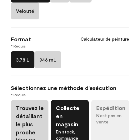
Velouté
Format
Calculateur de peinture
* Requis
3,78 L
946 mL
Sélectionnez une méthode d’exécution
* Requis
Trouvez le
Collecte
Expédition
détaillant
en
N’est pas en
vente
le plus
magasin
proche
En stock,
commande
Misez sur