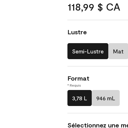
118,99 $ CA
Lustre
Semi-Lustre
Mat
Format
* Requis
3,78 L
946 mL
Sélectionnez une m