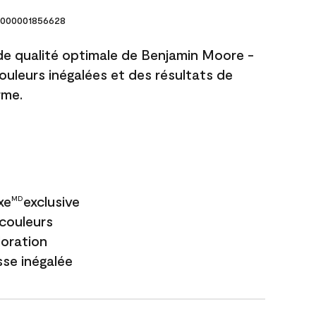
000001856628
 de qualité optimale de Benjamin Moore -
couleurs inégalées et des résultats de
rme.
xe
exclusive
MD
couleurs
loration
sse inégalée