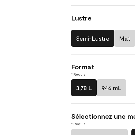
Lustre
Semi-Lustre
Mat
Format
* Requis
3,78 L
946 mL
Sélectionnez une m
* Requis