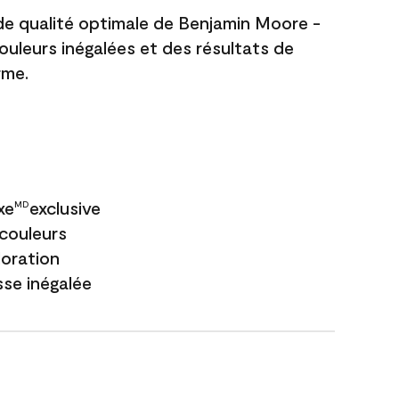
 de qualité optimale de Benjamin Moore -
couleurs inégalées et des résultats de
rme.
xe
exclusive
MD
couleurs
loration
sse inégalée