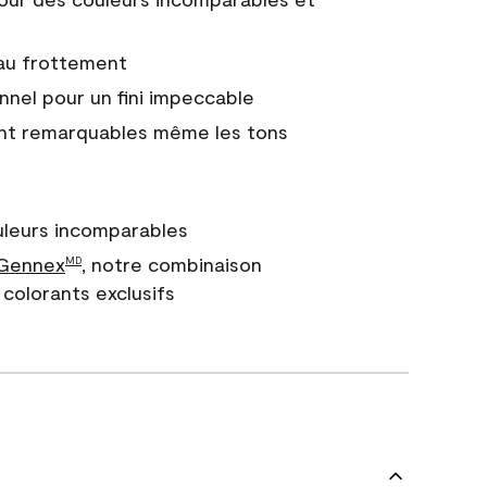
 au frottement
nnel pour un fini impeccable
nt remarquables même les tons
uleurs incomparables
 Gennex
, notre combinaison
MD
colorants exclusifs