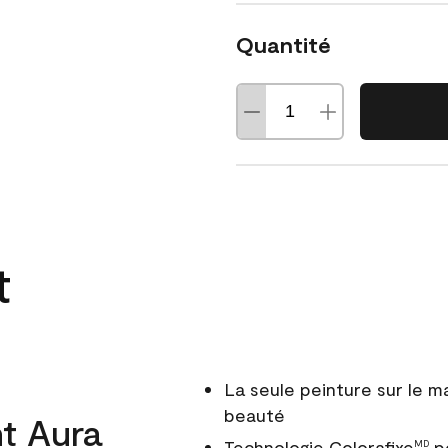
Quantité
t
La seule peinture sur le 
beauté
t Aura
Technologie Colorafixe
po
MD