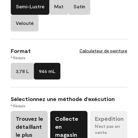
Semi-Lustre
Mat
Satin
Velouté
Format
Calculateur de peinture
* Requis
3,78 L
946 mL
Sélectionnez une méthode d’exécution
* Requis
Trouvez le
Collecte
Expédition
détaillant
en
N’est pas en
vente
le plus
magasin