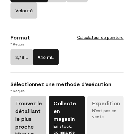
Velouté
Format
Calculateur de peinture
* Requis
3,78 L
946 mL
Sélectionnez une méthode d’exécution
* Requis
Trouvez le
Collecte
Expédition
détaillant
en
N’est pas en
vente
le plus
magasin
proche
En stock,
commande
Misez sur