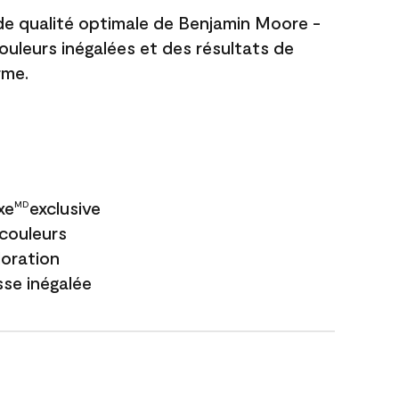
 de qualité optimale de Benjamin Moore -
couleurs inégalées et des résultats de
rme.
xe
exclusive
MD
couleurs
loration
sse inégalée