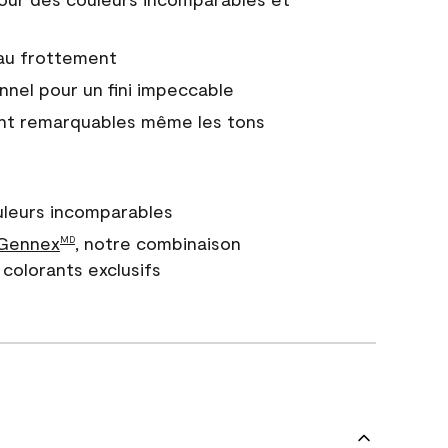
 au frottement
nnel pour un fini impeccable
nt remarquables même les tons
uleurs incomparables
 Gennex
, notre combinaison
MD
colorants exclusifs