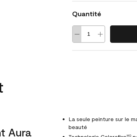
Quantité
t
La seule peinture sur le 
beauté
t Aura
Technologie Colorafixe
po
MD