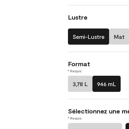
Lustre
Semi-Lustre
Mat
Format
* Requis
3,78 L
946 mL
Sélectionnez une m
* Requis