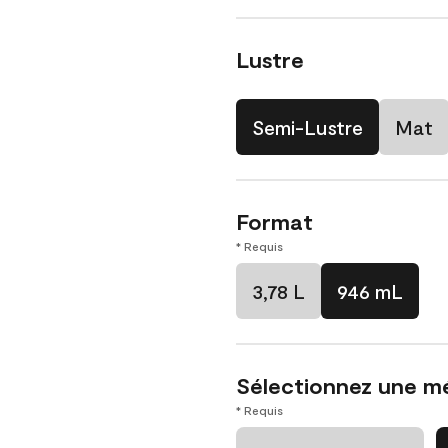
Lustre
Semi-Lustre
Mat
Format
* Requis
3,78 L
946 mL
Sélectionnez une m
* Requis