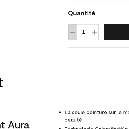
Quantité
t
La seule peinture sur le 
beauté
t Aura
Technologie Colorafixe
po
MD