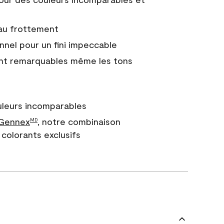
 au frottement
nnel pour un fini impeccable
nt remarquables même les tons
uleurs incomparables
 Gennex
, notre combinaison
MD
colorants exclusifs