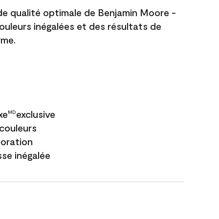
 de qualité optimale de Benjamin Moore -
couleurs inégalées et des résultats de
rme.
xe
exclusive
MD
couleurs
loration
sse inégalée