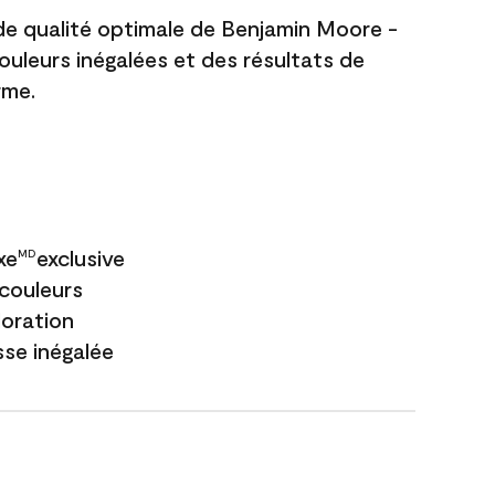
 de qualité optimale de Benjamin Moore -
couleurs inégalées et des résultats de
rme.
xe
exclusive
MD
couleurs
loration
sse inégalée