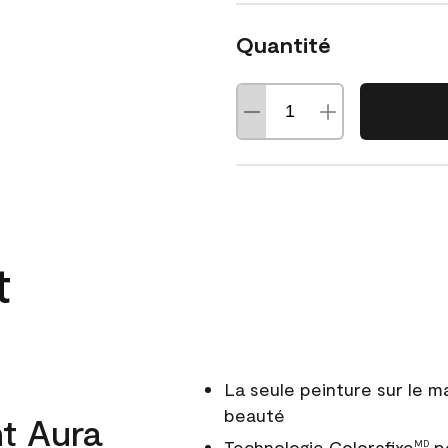
Quantité
t
La seule peinture sur le 
beauté
t Aura
Technologie Colorafixe
po
MD