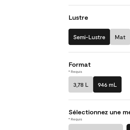
Lustre
Semi-Lustre
Mat
Format
* Requis
3,78 L
946 mL
Sélectionnez une m
* Requis