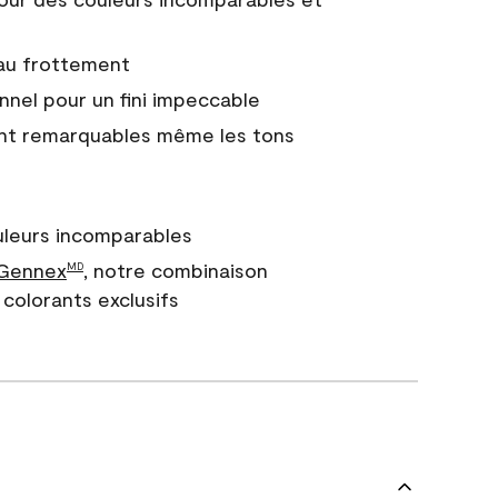
 au frottement
nnel pour un fini impeccable
nt remarquables même les tons
uleurs incomparables
 Gennex
, notre combinaison
MD
colorants exclusifs