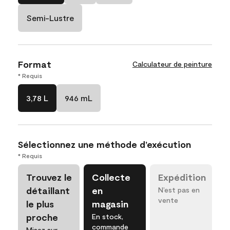
Semi-Lustre
Format
Calculateur de peinture
* Requis
3,78 L
946 mL
Sélectionnez une méthode d’exécution
* Requis
Trouvez le
Collecte
Expédition
détaillant
en
N’est pas en
vente
le plus
magasin
proche
En stock,
commande
Misez sur