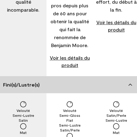
qualité
effort, du début à
pros depuis plus
incomparable.
la fin.
de 60 ans pour
obtenir la qualité
Voir les détails du
qui fait la
produit
renommée de
Benjamin Moore.
Voir les détails du
produit
Fini(s)/Lustre(s)
Velouté
Velouté
Velouté
Semi-Lustre
Semi-Gloss
Satin/Perle
Satin
Flat
Semi-Lustre
Semi-Lustre
Satin/Perle
Mat
Mat