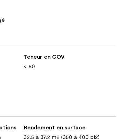
gé
Teneur en COV
< 50
cations
Rendement en surface
n
32,5 à 37,2 m2 (350 à 400 pi2)