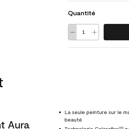
Quantité
t
La seule peinture sur le 
beauté
t Aura
Technologie Colorafixe
po
MD