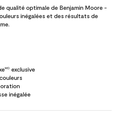
 de qualité optimale de Benjamin Moore -
couleurs inégalées et des résultats de
rme.
xe
exclusive
MD
couleurs
loration
sse inégalée