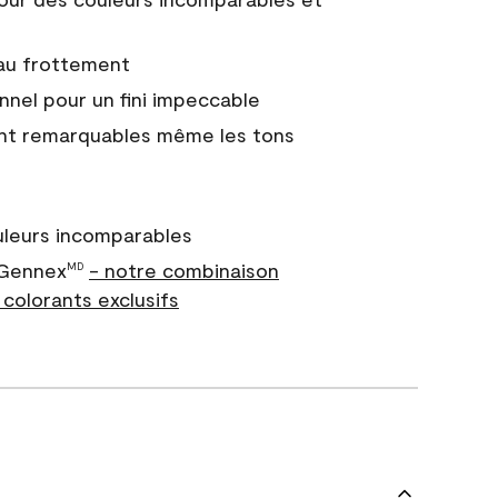
 au frottement
nnel pour un fini impeccable
nt remarquables même les tons
uleurs incomparables
 Gennex
- notre combinaison
MD
colorants exclusifs