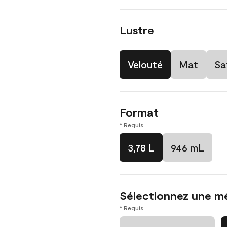
Lustre
Velouté
Mat
Sa
Format
* Requis
3,78 L
946 mL
Sélectionnez une m
* Requis