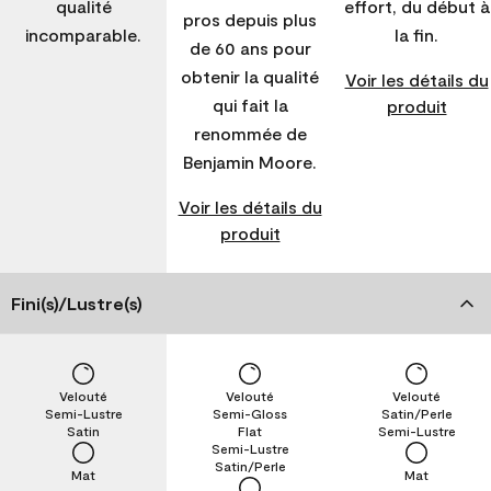
qualité
effort, du début à
pros depuis plus
incomparable.
la fin.
de 60 ans pour
obtenir la qualité
Voir les détails du
qui fait la
produit
renommée de
Benjamin Moore.
Voir les détails du
produit
Fini(s)/Lustre(s)
Velouté
Velouté
Velouté
Semi-Lustre
Semi-Gloss
Satin/Perle
Satin
Flat
Semi-Lustre
Semi-Lustre
Satin/Perle
Mat
Mat