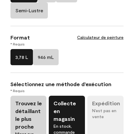
Semi-Lustre
Format
Calculateur de peinture
* Requis
3,78 L
946 mL
Sélectionnez une méthode d’exécution
* Requis
Trouvez le
Collecte
Expédition
détaillant
en
N’est pas en
vente
le plus
magasin
proche
En stock,
commande
Misez sur