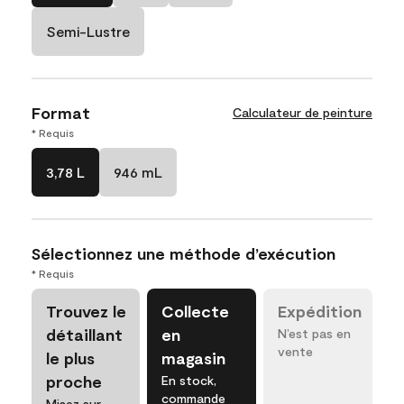
Semi-Lustre
Format
Calculateur de peinture
* Requis
3,78 L
946 mL
Sélectionnez une méthode d’exécution
* Requis
Trouvez le
Collecte
Expédition
détaillant
en
N’est pas en
vente
le plus
magasin
proche
En stock,
commande
Misez sur