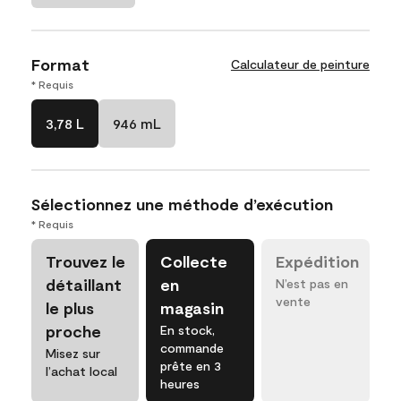
Format
Calculateur de peinture
* Requis
3,78 L
946 mL
Sélectionnez une méthode d’exécution
* Requis
Trouvez le
Collecte
Expédition
détaillant
en
N’est pas en
vente
le plus
magasin
proche
En stock,
commande
Misez sur
prête en 3
l’achat local
heures