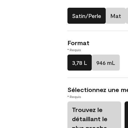
Satin/Perle
Mat
Format
* Requis
3,78 L
946 mL
Sélectionnez une m
* Requis
Trouvez le
détaillant le
plus proche