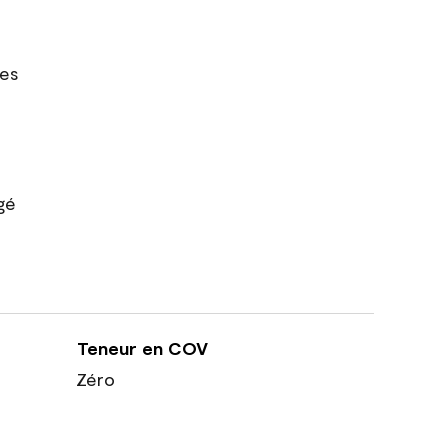
res
gé
Teneur en COV
Zéro