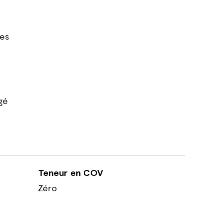
res
gé
Teneur en COV
Zéro