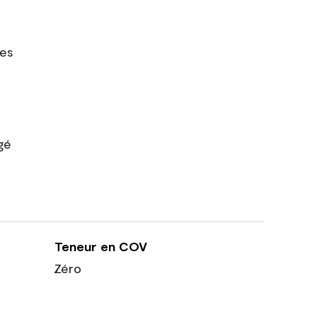
res
gé
Teneur en COV
Zéro