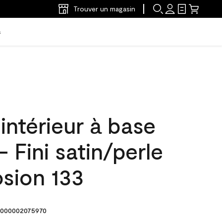
Trouver un magasin
s
'intérieur à base
- Fini satin/perle
osion 133
000002075970