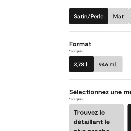
Satin/Perle
Mat
Format
* Requis
3,78 L
946 mL
Sélectionnez une m
* Requis
Trouvez le
détaillant le
plus proche