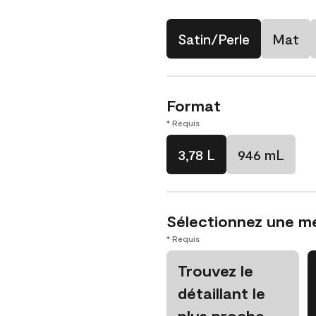
Satin/Perle
Mat
Format
* Requis
3,78 L
946 mL
Sélectionnez une m
* Requis
Trouvez le
détaillant le
plus proche