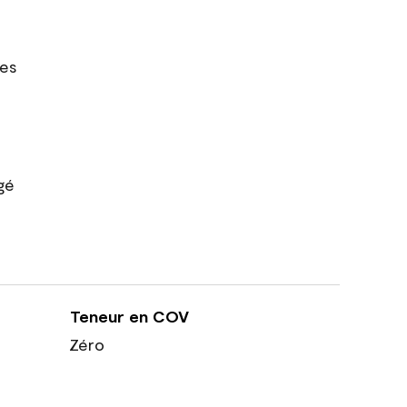
res
gé
Teneur en COV
Zéro