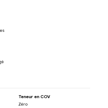
res
gé
Teneur en COV
Zéro