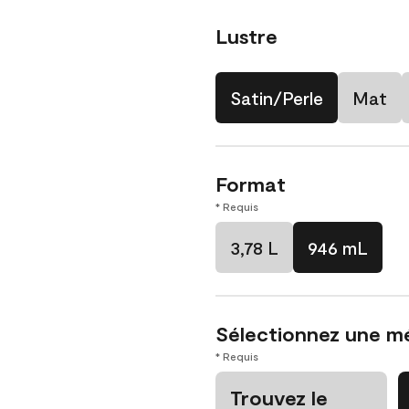
Lustre
Satin/Perle
Mat
Format
* Requis
3,78 L
946 mL
Sélectionnez une m
* Requis
Trouvez le