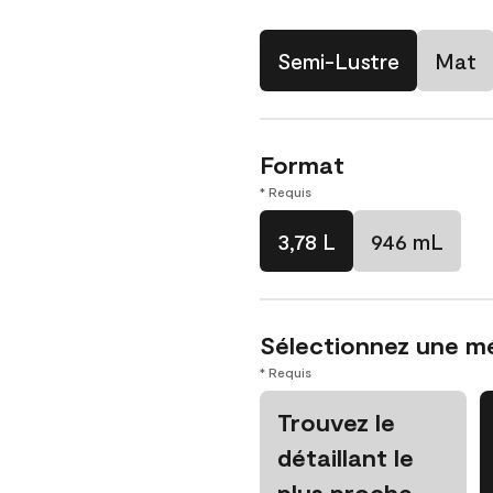
Semi-Lustre
Mat
Format
* Requis
3,78 L
946 mL
Sélectionnez une m
* Requis
Trouvez le
détaillant le
plus proche