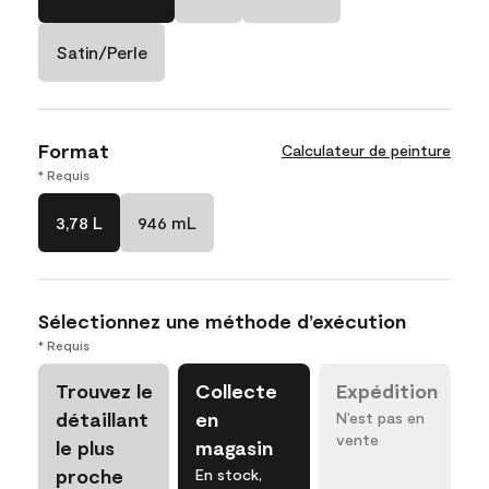
Satin/Perle
Format
Calculateur de peinture
* Requis
3,78 L
946 mL
Sélectionnez une méthode d’exécution
* Requis
Trouvez le
Collecte
Expédition
détaillant
en
N’est pas en
vente
le plus
magasin
proche
En stock,