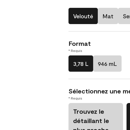
Velouté
Mat
Se
Format
* Requis
3,78 L
946 mL
Sélectionnez une m
* Requis
Trouvez le
détaillant le
plus proche