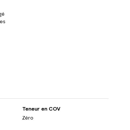
gé
res
Teneur en COV
Zéro