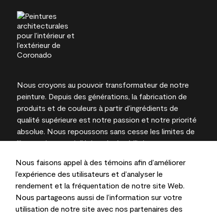
Nous croyons au pouvoir transformateur de notre
peinture. Depuis des générations, la fabrication de
produits et de couleurs à partir d’ingrédients de
qualité supérieure est notre passion et notre priorité
absolue. Nous repoussons sans cesse les limites de
l’innovation et privilégions la durabilité pour
l’obtention de résultats à long terme et la fiabilité de
Nous faisons appel à des témoins afin d’améliorer
l’expertise locale.
l’expérience des utilisateurs et d’analyser le
rendement et la fréquentation de notre site Web.
Nous partageons aussi de l’information sur votre
utilisation de notre site avec nos partenaires des
Les couleurs représentées à l’écran et sur les