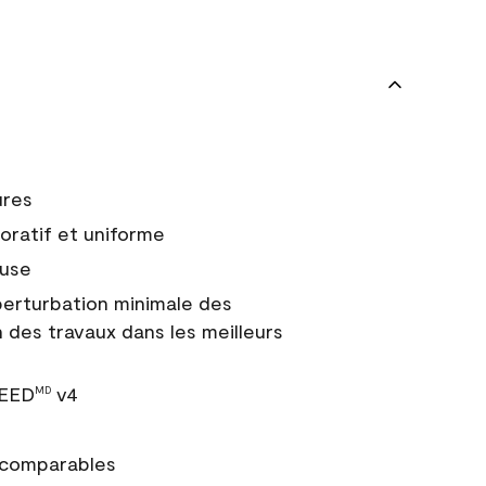
ures
coratif et uniforme
euse
erturbation minimale des
n des travaux dans les meilleurs
LEED
v4
MD
ncomparables