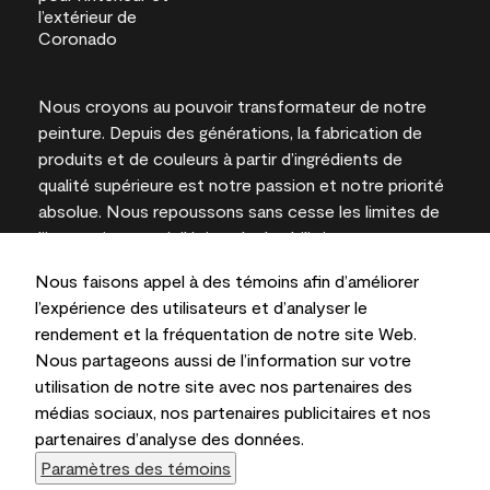
Nous croyons au pouvoir transformateur de notre
peinture. Depuis des générations, la fabrication de
produits et de couleurs à partir d’ingrédients de
qualité supérieure est notre passion et notre priorité
absolue. Nous repoussons sans cesse les limites de
l’innovation et privilégions la durabilité pour
l’obtention de résultats à long terme et la fiabilité de
Nous faisons appel à des témoins afin d’améliorer
l’expertise locale.
l’expérience des utilisateurs et d’analyser le
rendement et la fréquentation de notre site Web.
Nous partageons aussi de l’information sur votre
utilisation de notre site avec nos partenaires des
Les couleurs représentées à l’écran et sur les
médias sociaux, nos partenaires publicitaires et nos
documents imprimés peuvent différer des couleurs
partenaires d’analyse des données.
en contenant.
Paramètres des témoins