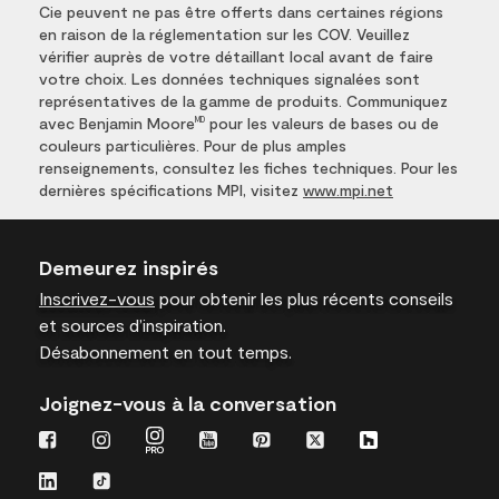
Cie peuvent ne pas être offerts dans certaines régions
en raison de la réglementation sur les COV. Veuillez
vérifier auprès de votre détaillant local avant de faire
votre choix. Les données techniques signalées sont
représentatives de la gamme de produits. Communiquez
avec Benjamin Moore
pour les valeurs de bases ou de
MD
couleurs particulières. Pour de plus amples
renseignements, consultez les fiches techniques. Pour les
dernières spécifications MPI, visitez
www.mpi.net
Demeurez inspirés
Inscrivez-vous
pour obtenir les plus récents conseils
et sources d’inspiration.
Désabonnement en tout temps.
Joignez-vous à la conversation