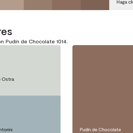
Haga cl
res
n Pudín de Chocolate 1014.
 Ostra
ntorini
Pudín de Chocolate