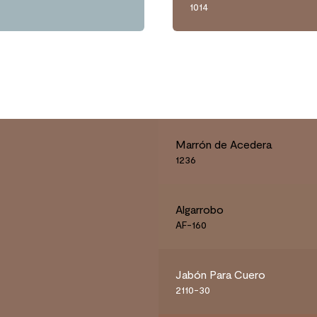
1014
Marrón de Acedera
1236
Algarrobo
AF-160
Jabón Para Cuero
2110-30