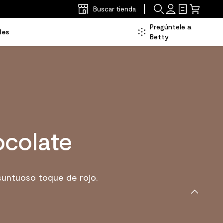
Buscar tienda
Pregúntele a
les
Betty
ocolate
suntuoso toque de rojo.