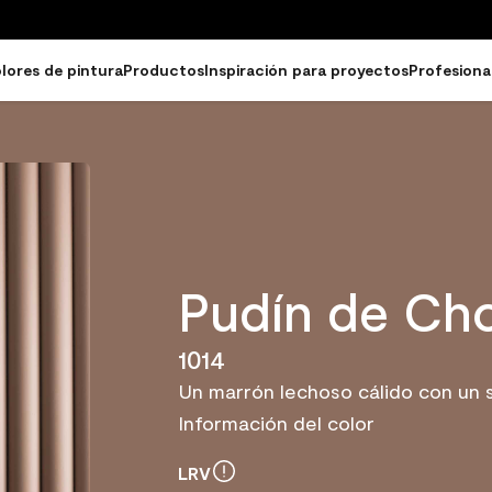
lores de pintura
Productos
Inspiración para proyectos
Profesiona
Pudín de Ch
1014
Un marrón lechoso cálido con un 
Información del color
LRV