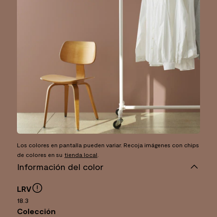
Los colores en pantalla pueden variar. Recoja imágenes con chips
de colores en su
tienda local
.
Información del color
LRV
18.3
Colección