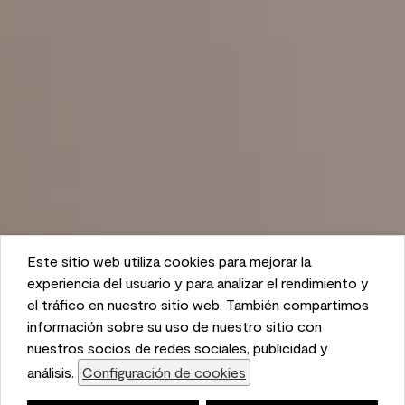
Este sitio web utiliza cookies para mejorar la
This website uses cookies to enhance user experience
experiencia del usuario y para analizar el rendimiento y
and to analyze performance and traffic on our website.
el tráfico en nuestro sitio web. También compartimos
We also share information about your use of our site
información sobre su uso de nuestro sitio con
with our social media, advertising, and analytics
nuestros socios de redes sociales, publicidad y
partners.
análisis.
Configuración de cookies
Cookie Settings
Lista de compras