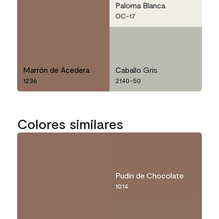
Paloma Blanca
OC-17
Marrón de Acedera
Caballo Gris
1236
2140-50
Colores similares
Pudín de Chocolate
1014