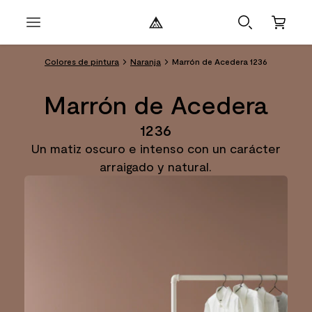
Colores de pintura
Naranja
Marrón de Acedera 1236
Marrón de Acedera
1236
Un matiz oscuro e intenso con un carácter
arraigado y natural.