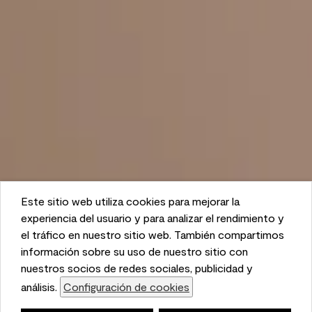
Este sitio web utiliza cookies para mejorar la
This website uses cookies to enhance user experience
experiencia del usuario y para analizar el rendimiento y
and to analyze performance and traffic on our website.
el tráfico en nuestro sitio web. También compartimos
We also share information about your use of our site
información sobre su uso de nuestro sitio con
with our social media, advertising, and analytics
nuestros socios de redes sociales, publicidad y
partners.
análisis.
Configuración de cookies
Cookie Settings
Lista de compras