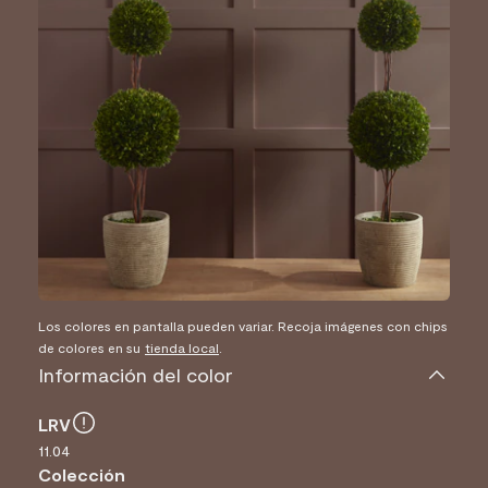
Los colores en pantalla pueden variar. Recoja imágenes con chips
de colores en su
tienda local
.
Información del color
LRV
11.04
Colección