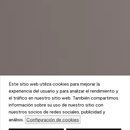
Este sitio web utiliza cookies para mejorar la
This website uses cookies to enhance user experience
experiencia del usuario y para analizar el rendimiento y
and to analyze performance and traffic on our website.
el tráfico en nuestro sitio web. También compartimos
We also share information about your use of our site
información sobre su uso de nuestro sitio con
with our social media, advertising, and analytics
nuestros socios de redes sociales, publicidad y
partners.
análisis.
Configuración de cookies
Cookie Settings
Lista de compras