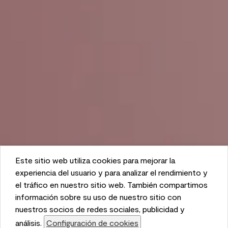
Este sitio web utiliza cookies para mejorar la
This website uses cookies to enhance user experience
experiencia del usuario y para analizar el rendimiento y
and to analyze performance and traffic on our website.
el tráfico en nuestro sitio web. También compartimos
We also share information about your use of our site
información sobre su uso de nuestro sitio con
with our social media, advertising, and analytics
nuestros socios de redes sociales, publicidad y
partners.
análisis.
Configuración de cookies
Cookie Settings