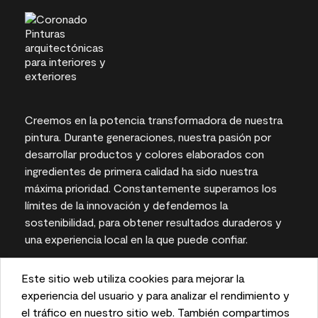
Creemos en la potencia transformadora de nuestra
pintura. Durante generaciones, nuestra pasión por
desarrollar productos y colores elaborados con
ingredientes de primera calidad ha sido nuestra
máxima prioridad. Constantemente superamos los
límites de la innovación y defendemos la
sostenibilidad, para obtener resultados duraderos y
una experiencia local en la que puede confiar.
Este sitio web utiliza cookies para mejorar la
This website uses cookies to enhance user experience
experiencia del usuario y para analizar el rendimiento y
Las representaciones del color en pantallas e
and to analyze performance and traffic on our website.
el tráfico en nuestro sitio web. También compartimos