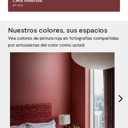
Cena Amistosa
AF-300
Nuestros colores, sus espacios
Vea colores de pintura roja en fotografías compartidas
por entusiastas del color como usted.
Media Carousel
Carousel with product photos. Use the previous and next buttons to n