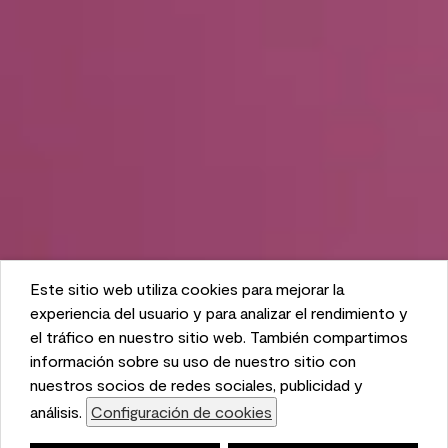
Este sitio web utiliza cookies para mejorar la
This website uses cookies to enhance user experience
experiencia del usuario y para analizar el rendimiento y
and to analyze performance and traffic on our website.
el tráfico en nuestro sitio web. También compartimos
We also share information about your use of our site
información sobre su uso de nuestro sitio con
with our social media, advertising, and analytics
nuestros socios de redes sociales, publicidad y
partners.
análisis.
Configuración de cookies
Cookie Settings
Lista de compras