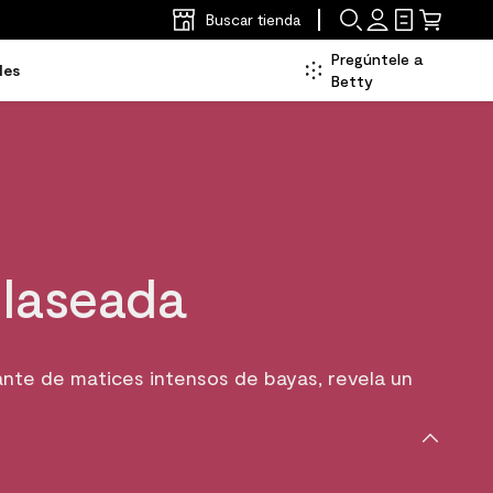
Buscar tienda
Pregúntele a
les
Betty
laseada
ante de matices intensos de bayas, revela un