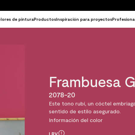
lores de pintura
Productos
Inspiración para proyectos
Profesiona
Frambuesa G
2078-20
Este tono rubí, un cóctel embriag
sentido de estilo asegurado.
Información del color
LRV