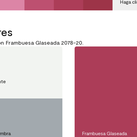
Haga cl
res
on Frambuesa Glaseada 2078-20.
nte
ombra
Frambuesa Glaseada