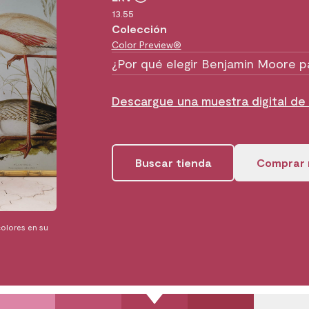
13.55
Colección
Color Preview®
¿Por qué elegir Benjamin Moore p
Descargue una muestra digital d
Buscar tienda
Comprar 
olores en su