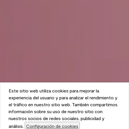
Este sitio web utiliza cookies para mejorar la
This website uses cookies to enhance user experience
experiencia del usuario y para analizar el rendimiento y
and to analyze performance and traffic on our website.
el tráfico en nuestro sitio web. También compartimos
We also share information about your use of our site
información sobre su uso de nuestro sitio con
with our social media, advertising, and analytics
nuestros socios de redes sociales, publicidad y
partners.
análisis.
Configuración de cookies
Cookie Settings