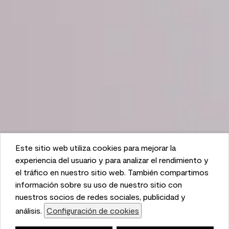
Este sitio web utiliza cookies para mejorar la
This website uses cookies to enhance user experience
experiencia del usuario y para analizar el rendimiento y
and to analyze performance and traffic on our website.
el tráfico en nuestro sitio web. También compartimos
We also share information about your use of our site
información sobre su uso de nuestro sitio con
with our social media, advertising, and analytics
nuestros socios de redes sociales, publicidad y
partners.
análisis.
Configuración de cookies
Cookie Settings
Lista de compras