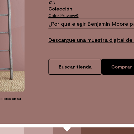
21.3
Colección
Color Preview®
¿Por qué elegir Benjamin Moore p
Descargue una muestra digital de
Buscar tienda
Comprar 
olores en su