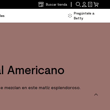
Buscar tienda
Pregúntele a
les
Betty
l Americano
se mezclan en este matiz esplendoroso.