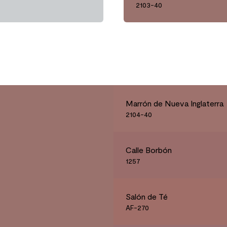
2103-40
Marrón de Nueva Inglaterra
2104-40
Calle Borbón
1257
Salón de Té
AF-270