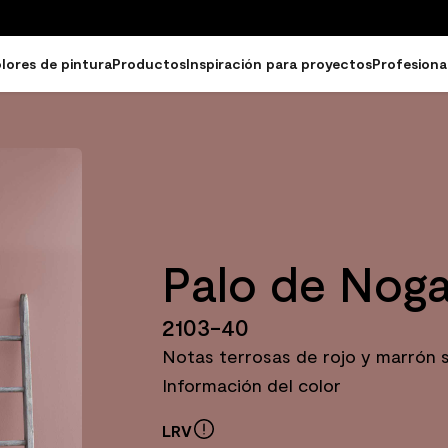
lores de pintura
Productos
Inspiración para proyectos
Profesiona
Palo de Noga
2103-40
Notas terrosas de rojo y marrón 
Información del color
LRV