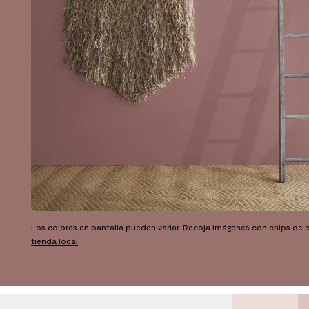
Los colores en pantalla pueden variar. Recoja imágenes con chips de c
tienda local
.