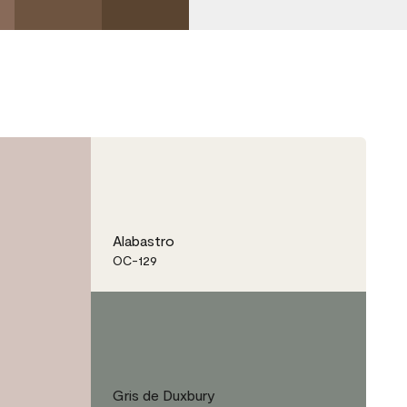
Alabastro
OC-129
Gris de Duxbury