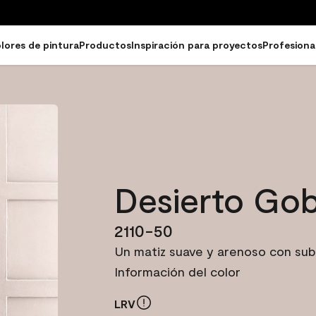
lores de pintura
Productos
Inspiración para proyectos
Profesiona
Desierto Gob
2110-50
Un matiz suave y arenoso con subt
Información del color
LRV