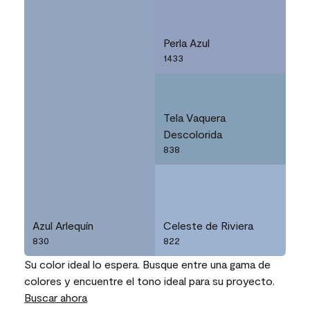
Perla Azul
1433
Tela Vaquera
Descolorida
838
Azul Arlequín
Celeste de Riviera
830
822
Su color ideal lo espera. Busque entre una gama de
colores y encuentre el tono ideal para su proyecto.
Buscar ahora