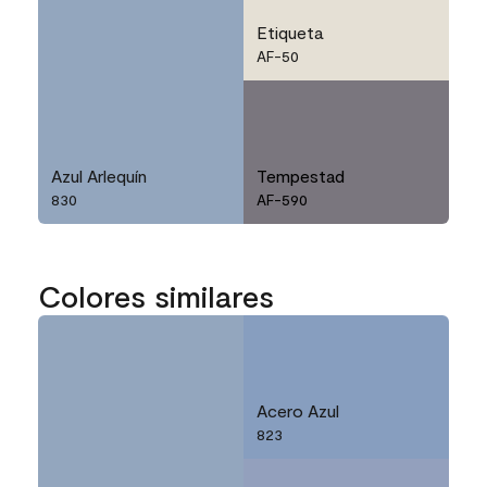
Etiqueta
AF-50
Azul Arlequín
Tempestad
830
AF-590
Colores similares
Acero Azul
823