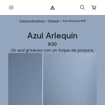
Colores de pintura
Púrpura
Azul Arlequín 830
Azul Arlequín
830
Un azul grisáceo con un toque de púrpura.