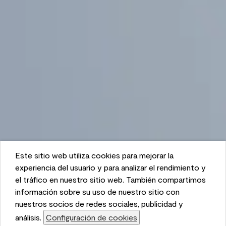
Este sitio web utiliza cookies para mejorar la
This website uses cookies to enhance user experience
experiencia del usuario y para analizar el rendimiento y
and to analyze performance and traffic on our website.
el tráfico en nuestro sitio web. También compartimos
We also share information about your use of our site
información sobre su uso de nuestro sitio con
with our social media, advertising, and analytics
nuestros socios de redes sociales, publicidad y
partners.
análisis.
Configuración de cookies
Cookie Settings