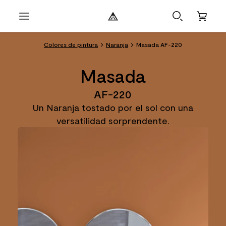
Colores de pintura
Naranja
Masada AF-220
Masada
AF-220
Un Naranja tostado por el sol con una
versatilidad sorprendente.