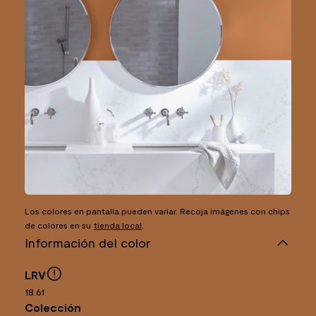
Los colores en pantalla pueden variar. Recoja imágenes con chips
de colores en su
tienda local
.
Información del color
LRV
18.61
Colección