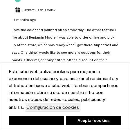
INCENTIVIZED REVIEW
4 months ago
Love the color and painted on so smoothly. The other feature I
like about Benjamin Moore, I was able to order online and pick
up at the store, which was ready when I got there. Super fast and
easy. One thing I would like to see more is coupons for their
paints. Other major competitors offer a discount on their
paints.
Este sitio web utiliza cookies para mejorar la
This website uses cookies to enhance user experience
experiencia del usuario y para analizar el rendimiento y
Report
Helpful?
(
0
)
(
0
)
and to analyze performance and traffic on our website.
el tráfico en nuestro sitio web. También compartimos
We also share information about your use of our site
información sobre su uso de nuestro sitio con
with our social media, advertising, and analytics
nuestros socios de redes sociales, publicidad y
Load More
partners.
análisis.
Configuración de cookies
Cookie Settings
Negar
Deny
Aceptar cookies
Accept Cookies