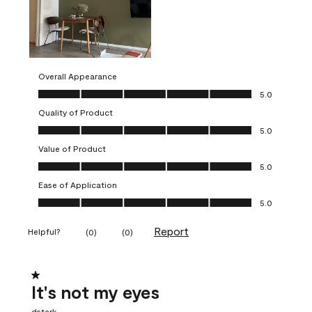
Overall Appearance
Overall Appearance, 5.0 out of 5
5.0
Quality of Product
Quality of Product, 5.0 out of 5
5.0
Value of Product
Value of Product, 5.0 out of 5
5.0
Ease of Application
Ease of Application, 5.0 out of 5
5.0
Report
Helpful?
(
0
)
(
0
)
1 out of 5 stars.
It's not my eyes
dstark