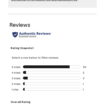
Reviews
Rating Snapshot
Select a row below to filter reviews.
5 stars
stars
30
30 reviews with 5
4 stars
stars
2
2 reviews with 4 
3 stars
stars
3
3 reviews with 3 
2 stars
stars
1
1 review with 2 st
1 star
stars
1
1 review with 1 sta
Overall Rating