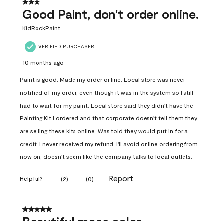
3 out of 5 stars.
Good Paint, don't order online.
KidRockPaint
VERIFIED PURCHASER
10 months ago
Paint is good. Made my order online. Local store was never
notified of my order, even though it was in the system so I still
had to wait for my paint. Local store said they didn't have the
Painting Kit I ordered and that corporate doesn't tell them they
are selling these kits online. Was told they would put in for a
credit. I never received my refund. I'll avoid online ordering from
now on, doesn't seem like the company talks to local outlets.
Report
Helpful?
(
2
)
(
0
)
5 out of 5 stars.