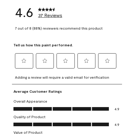
4.6
37 Reviews
7 out of 8 (88%) reviewers recommend this product
Tell us how this paint performed.
Select
Select
Select
Select
Select
to
to
to
to
to
Adding a review will require a valid email for verification
rate
rate
rate
rate
rate
the
the
the
the
the
Average Customer Ratings
item
item
item
item
item
with
with
with
with
with
Overall Appearance
1
2
3
4
5
Overall Appearance, 4.9 out of 5
4.9
star.
stars.
stars.
stars.
stars.
Quality of Product
This
This
This
This
This
Quality of Product, 4.9 out of 5
action
action
action
action
action
4.9
will
will
will
will
will
Value of Product