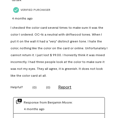
VERIFIED PURCHASER
4 months ago
I checked the color card several times to make sure it was the
color I ordered. OC-16 a neutral with driftwood tones. When I
put it on the wall it had a "very" distinct green tone. I hate the
color, nothing like the color on the card or online. Unfortunately I
cannot return it. I just lost $ 99.00. I honestly think it was mixed
incorrectly. I had three people look at the color to make sure it
was not my eyes. They all agree, it is greenish. It does not look
like the color card at all.
Report
Helpful?
(
0
)
(
0
)
Response from Benjamin Moore:
4 months ago