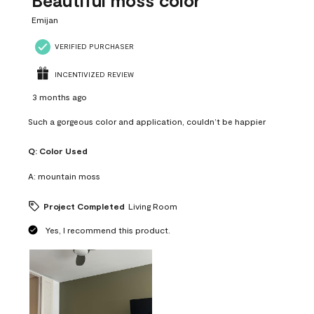
Beautiful moss color
Emijan
VERIFIED PURCHASER
INCENTIVIZED REVIEW
3 months ago
Such a gorgeous color and application, couldn’t be happier
Q:
Color Used
A:
mountain moss
Project Completed
Living Room
Yes, I recommend this product.