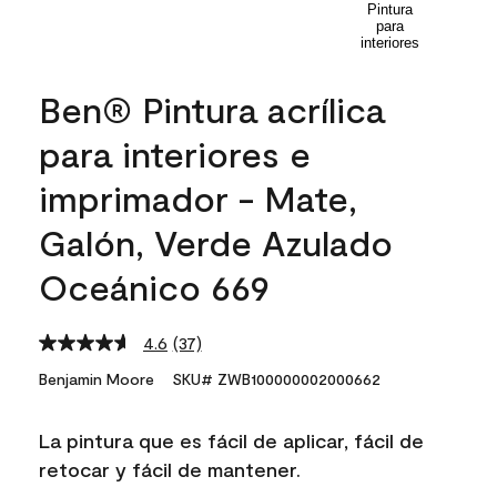
Ben® Pintura acrílica
para interiores e
imprimador - Mate,
Galón, Verde Azulado
Oceánico 669
4.6
(37)
Read
37
Benjamin Moore
SKU# ZWB100000002000662
Reviews.
Same
page
La pintura que es fácil de aplicar, fácil de
link.
retocar y fácil de mantener.