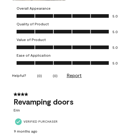
Overall Appearance
Overall Appearance, 5.0 out of 5
5.0
Quality of Product
Quality of Product, 5.0 out of 5
5.0
Value of Product
Value of Product, 5.0 out of 5
5.0
Ease of Application
Ease of Application, 5.0 out of 5
5.0
Report
Helpful?
(
0
)
(
0
)
4 out of 5 stars.
Revamping doors
Erin
VERIFIED PURCHASER
9 months ago