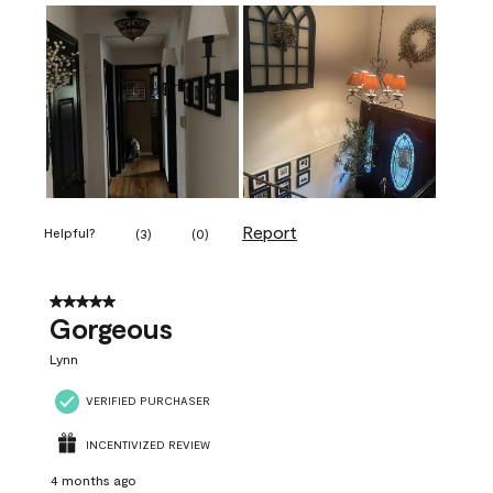
Report
Helpful?
(
3
)
(
0
)
5 out of 5 stars.
Gorgeous
Lynn
VERIFIED PURCHASER
INCENTIVIZED REVIEW
4 months ago