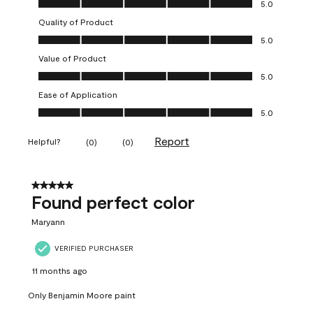
5.0
Quality of Product
Quality of Product, 5.0 out of 5
5.0
Value of Product
Value of Product, 5.0 out of 5
5.0
Ease of Application
Ease of Application, 5.0 out of 5
5.0
Report
Helpful?
(
0
)
(
0
)
5 out of 5 stars.
Found perfect color
Maryann
VERIFIED PURCHASER
11 months ago
Only Benjamin Moore paint