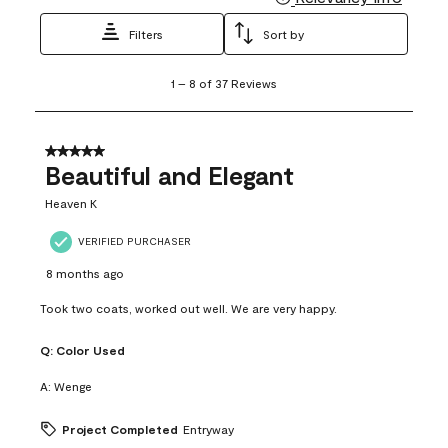
Filters
Sort by
1
1
–
8 of 37
Reviews
to
8
of
37
5 out of 5 stars.
Reviews
Beautiful and Elegant
.
Heaven K
VERIFIED PURCHASER
8 months ago
Took two coats, worked out well. We are very happy.
Q:
Color Used
A:
Wenge
Project Completed
Entryway