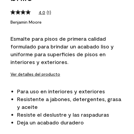
4.0
(1)
Read
a
Benjamin Moore
Review.
Same
page
Esmalte para pisos de primera calidad
link.
formulado para brindar un acabado liso y
uniforme para superficies de pisos en
interiores y exteriores.
Ver detalles del producto
Para uso en interiores y exteriores
Resistente a jabones, detergentes, grasa
y aceite
Resiste el deslustre y las raspaduras
Deja un acabado duradero