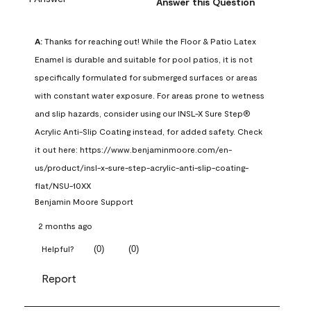
Answer this Question
A:
 Thanks for reaching out! While the Floor & Patio Latex 
Enamel is durable and suitable for pool patios, it is not 
specifically formulated for submerged surfaces or areas 
with constant water exposure. For areas prone to wetness 
and slip hazards, consider using our INSL-X Sure Step® 
Acrylic Anti-Slip Coating instead, for added safety. Check 
it out here: https://www.benjaminmoore.com/en-
us/product/insl-x-sure-step-acrylic-anti-slip-coating-
flat/NSU-10XX
Benjamin Moore Support
2 months ago
(
0
)
(
0
)
Helpful?
Report