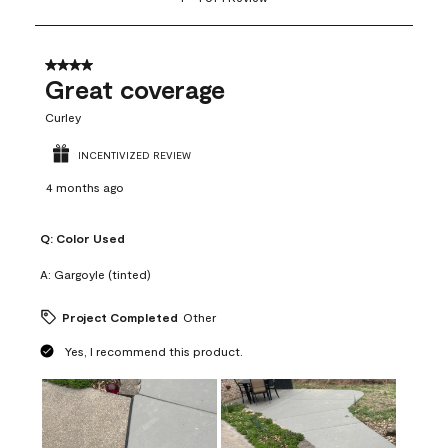
to
1
of
1
4 out of 5 stars.
Review
Great coverage
.
Curley
INCENTIVIZED REVIEW
4 months ago
Q:
Color Used
A:
Gargoyle (tinted)
Project Completed
Other
Yes, I recommend this product.