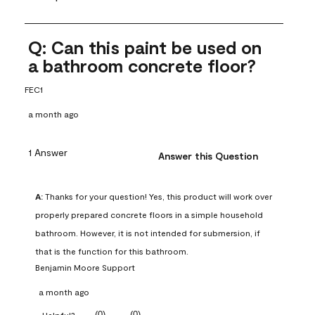
Q: Can this paint be used on
a bathroom concrete floor?
FEC1
a month ago
1 Answer
Answer this Question
A:
 Thanks for your question! Yes, this product will work over 
properly prepared concrete floors in a simple household 
bathroom. However, it is not intended for submersion, if 
that is the function for this bathroom.
Benjamin Moore Support
a month ago
(
0
)
(
0
)
Helpful?