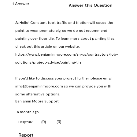
1 Answer
Answer this Question
A:
 Hello! Constant foot traffic and friction will cause the 
paint to wear prematurely, so we do not recommend 
painting over floor tile. To learn more about painting tiles, 
check out this article on our website: 
https://www.benjaminmoore.com/en-us/contractors/job-
solutions/project-advice/painting-tile

If you'd like to discuss your project further, please email 
info@benjaminmoore.com so we can provide you with 
some alternative options.
Benjamin Moore Support
a month ago
(
0
)
(
0
)
Helpful?
Report