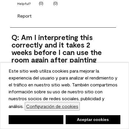
(
0
)
(
0
)
Helpful?
Report
Q: Am I interpreting this
correctly and it takes 2
weeks before I can use the
room again after painting
with floor
Este sitio web utiliza cookies para mejorar la
Julsm
This website uses cookies to enhance user experience
experiencia del usuario y para analizar el rendimiento y
and to analyze performance and traffic on our website.
el tráfico en nuestro sitio web. También compartimos
4 months ago
We also share information about your use of our site
información sobre su uso de nuestro sitio con
with our social media, advertising, and analytics
nuestros socios de redes sociales, publicidad y
1 Answer
Answer this Question
partners.
análisis.
Configuración de cookies
Cookie Settings
Negar
Deny
Aceptar cookies
Accept Cookies
A:
 Thanks for reaching out! Our Floor & Patio Latex Enamel 
can tolerate light foot traffic after 12 hours, depending 