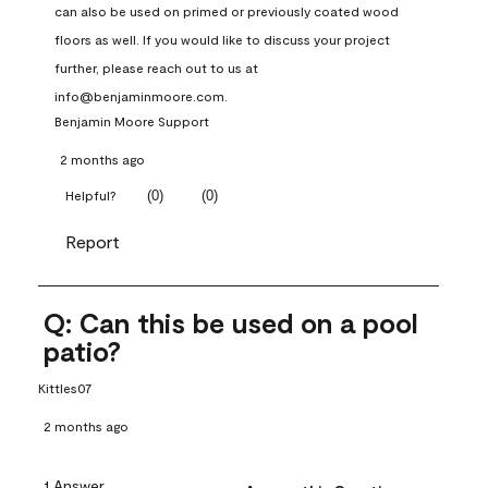
can also be used on primed or previously coated wood 
floors as well. If you would like to discuss your project 
further, please reach out to us at 
info@benjaminmoore.com.
Benjamin Moore Support
2 months ago
(
0
)
(
0
)
Helpful?
Report
Q: Can this be used on a pool
patio?
Kittles07
2 months ago
1 Answer