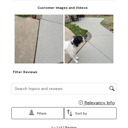
Customer Images and Videos
Filter Reviews
Search topics and reviews search region
Relevancy Info
Display
Filters
Sort by
1
1
–
1 of 1
Review