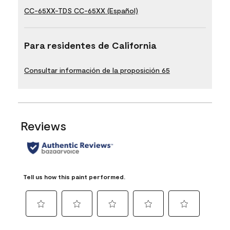
CC-65XX-TDS CC-65XX (Español)
Para residentes de California
Consultar información de la proposición 65
Reviews
Tell us how this paint performed.
Select
Select
Select
Select
Select