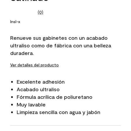
(0)
No
rating
Insl-x
value.
Same
page
Renueve sus gabinetes con un acabado
link.
ultraliso como de fábrica con una belleza
duradera.
Ver detalles del producto
Excelente adhesión
Acabado ultraliso
Fórmula acrílica de poliuretano
Muy lavable
Limpieza sencilla con agua y jabón