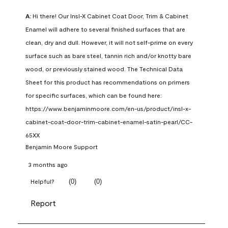
A:
 Hi there! Our Insl-X Cabinet Coat Door, Trim & Cabinet 
Enamel will adhere to several finished surfaces that are 
clean, dry and dull. However, it will not self-prime on every 
surface such as bare steel, tannin rich and/or knotty bare 
wood, or previously stained wood. The Technical Data 
Sheet for this product has recommendations on primers 
for specific surfaces, which can be found here: 
https://www.benjaminmoore.com/en-us/product/insl-x-
cabinet-coat-door-trim-cabinet-enamel-satin-pearl/CC-
65XX
Benjamin Moore Support
3 months ago
(
0
)
(
0
)
Helpful?
Report