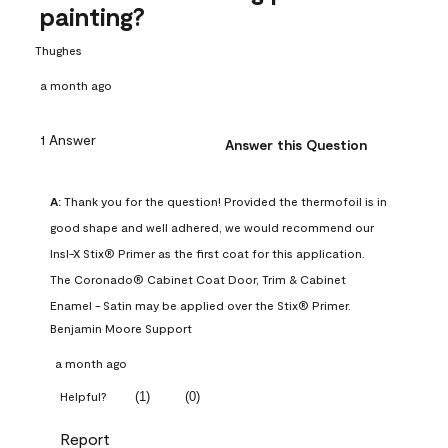
painting?
Thughes
a month ago
1 Answer
Answer this Question
A:
 Thank you for the question! Provided the thermofoil is in 
good shape and well adhered, we would recommend our 
Insl-X Stix® Primer as the first coat for this application. 
The Coronado® Cabinet Coat Door, Trim & Cabinet 
Enamel - Satin may be applied over the Stix® Primer.
Benjamin Moore Support
a month ago
(
1
)
(
0
)
Helpful?
Report