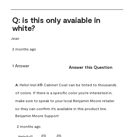
Q: is this only avaiable in
white?
Jean
2 months ago
1 Answer
Answer this Question
A:
 Hello! Insl-X® Cabinet Coat can be tinted to thousands 
of colors. If there is a specific color you're interested in, 
make sure to speak to your local Benjamin Moore retailer 
so they can confirm it's available in this product line.
Benjamin Moore Support
2 months ago
(
0
)
(
0
)
Helpful?