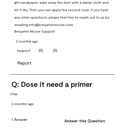
grit sandpaper, wipe away the dust with a damp cloth and 
let it dry. Then you can apply the second coat. If you have 
any other questions, please feel free to reach out to us by 
emailing info@benjaminmoore.com.
Benjamin Moore Support
3 months ago
(
0
)
(
0
)
Helpful?
Report
Q: Dose it need a primer
Chip
3 months ago
1 Answer
Answer this Question