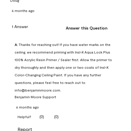
Doug
6 months ago
1 Answer
Answer this Question
A:
 Thanks for reaching out! If you have water marks on the 
ceiling, we recommend priming with Insl-X Aqua Lock Plus 
100% Acrylic Resin Primer / Sealer first. Allow the primer to 
dry thoroughly and then apply one or two coats of Insl-X 
Color-Changing Ceiling Paint. If you have any further 
questions, please feel free to reach out to 
info@benjaminmoore.com.
Benjamin Moore Support
6 months ago
(
0
)
(
0
)
Helpful?
Report