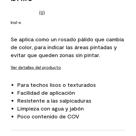
(0)
No
rating
Insl-x
value.
Same
page
Se aplica como un rosado pálido que cambia
link.
de color, para indicar las áreas pintadas y
evitar que queden zonas sin pintar.
Ver detalles del producto
Para techos lisos o texturados
Facilidad de aplicación
Resistente a las salpicaduras
Limpieza con agua y jabón
Poco contenido de COV