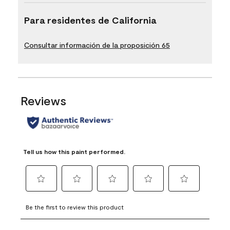
Para residentes de California
Consultar información de la proposición 65
Reviews
Tell us how this paint performed.
Select
Select
Select
Select
Select
to
to
to
to
to
Be the first to review this product
rate
rate
rate
rate
rate
the
the
the
the
the